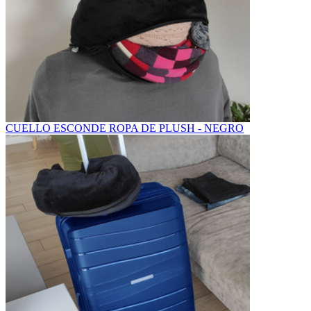
CUELLO ESCONDE ROPA DE PLUSH - NEGRO