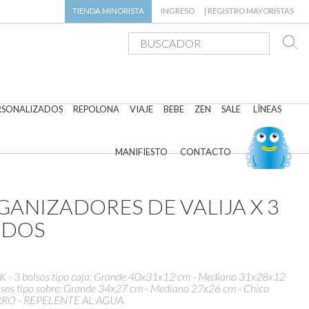
TIENDA
MINORISTA
INGRESO
|
REGISTRO MAYORISTAS
RSONALIZADOS
REPOLONA
VIAJE
BEBE
ZEN
SALE
LÍNEAS
MANIFIESTO
CONTACTO
GANIZADORES DE VALIJA X 3
IDOS
- 3 bolsos tipo caja: Grande 40x31x12 cm - Mediano 31x28x12
sos tipo sobre: Grande 34x27 cm - Mediano 27x26 cm - Chico
RRO - REPELENTE AL AGUA.