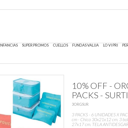
 INFANCIAS
SUPER PROMOS
CUELLOS
FUNDAS VALIJA
LO VI PRI
PE
10% OFF - OR
PACKS - SURT
3ORGSUR
3 PACKS - 6 UNIDADES X PACK 
cm - Chico 30x21x12 cm. 3 bol
27x17 cm. TELA ANTIDESGA