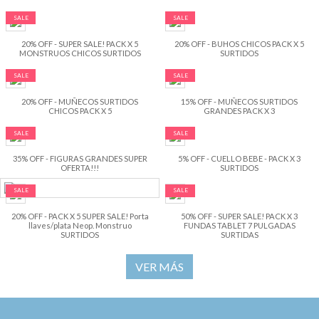
SALE
SALE
20% OFF - SUPER SALE! PACK X 5
20% OFF - BUHOS CHICOS PACK X 5
MONSTRUOS CHICOS SURTIDOS
SURTIDOS
SALE
SALE
20% OFF - MUÑECOS SURTIDOS
15% OFF - MUÑECOS SURTIDOS
CHICOS PACK X 5
GRANDES PACK X 3
SALE
SALE
35% OFF - FIGURAS GRANDES SUPER
5% OFF - CUELLO BEBE - PACK X 3
OFERTA!!!
SURTIDOS
SALE
SALE
20% OFF - PACK X 5 SUPER SALE! Porta
50% OFF - SUPER SALE! PACK X 3
llaves/plata Neop. Monstruo
FUNDAS TABLET 7 PULGADAS
SURTIDOS
SURTIDAS
VER MÁS