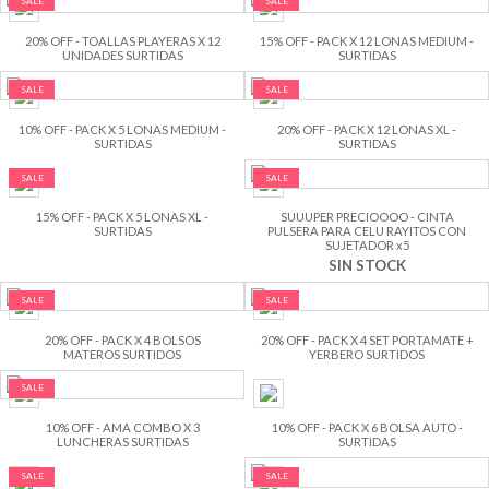
SALE
SALE
20% OFF - TOALLAS PLAYERAS X 12
15% OFF - PACK X 12 LONAS MEDIUM -
UNIDADES SURTIDAS
SURTIDAS
SALE
SALE
10% OFF - PACK X 5 LONAS MEDIUM -
20% OFF - PACK X 12 LONAS XL -
SURTIDAS
SURTIDAS
SALE
SALE
15% OFF - PACK X 5 LONAS XL -
SUUUPER PRECIOOOO - CINTA
SURTIDAS
PULSERA PARA CELU RAYITOS CON
SUJETADOR x5
SIN STOCK
SALE
SALE
20% OFF - PACK X 4 BOLSOS
20% OFF - PACK X 4 SET PORTAMATE +
MATEROS SURTIDOS
YERBERO SURTIDOS
SALE
10% OFF - AMA COMBO X 3
10% OFF - PACK X 6 BOLSA AUTO -
LUNCHERAS SURTIDAS
SURTIDAS
SALE
SALE