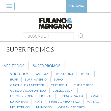
Toggle
MINORISTA
|
navigation
PRODUCTOS
>
SUPER PROMOS
SUPER PROMOS
VER TODOS
SUPER PROMOS
VER TODOS
ANTIFAZ
BOLSA LONA
BOLSAS
BUFF
BUFF INVIERNO
BUHO
CARTUCHERA NECESER
CINTURON
CUELLO BEBE
CUELLO VISCOELASTICO
CUELLOS SOFT
ESCONDEROPA
FIGURAS
FUNDA DE VALIJA
LONA
LUNCHERAS
MATE
MATE CON BOMBILLA
MATERO
MONSTRUOS
MUÑECOS
ORGANIZADORES