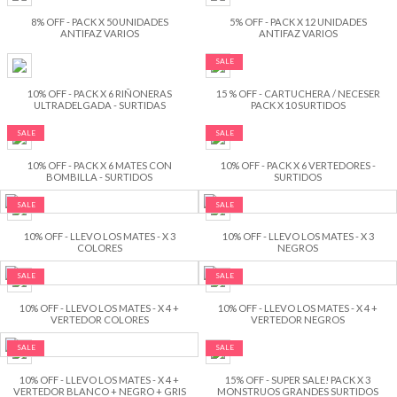
8% OFF - PACK X 50 UNIDADES
5% OFF - PACK X 12 UNIDADES
ANTIFAZ VARIOS
ANTIFAZ VARIOS
SALE
10% OFF - PACK X 6 RIÑONERAS
15 % OFF - CARTUCHERA / NECESER
ULTRADELGADA - SURTIDAS
PACK X 10 SURTIDOS
SALE
SALE
10% OFF - PACK X 6 MATES CON
10% OFF - PACK X 6 VERTEDORES -
BOMBILLA - SURTIDOS
SURTIDOS
SALE
SALE
10% OFF - LLEVO LOS MATES - X 3
10% OFF - LLEVO LOS MATES - X 3
COLORES
NEGROS
SALE
SALE
10% OFF - LLEVO LOS MATES - X 4 +
10% OFF - LLEVO LOS MATES - X 4 +
VERTEDOR COLORES
VERTEDOR NEGROS
SALE
SALE
10% OFF - LLEVO LOS MATES - X 4 +
15% OFF - SUPER SALE! PACK X 3
VERTEDOR BLANCO + NEGRO + GRIS
MONSTRUOS GRANDES SURTIDOS