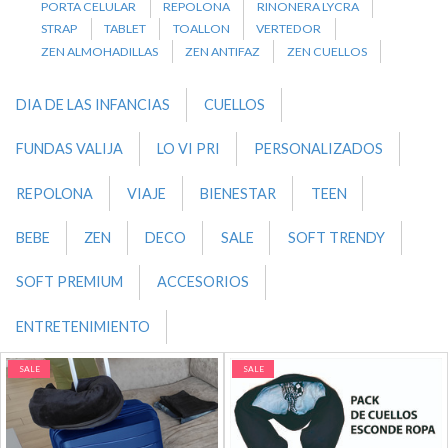
PORTA CELULAR
REPOLONA
RINONERA LYCRA
STRAP
TABLET
TOALLON
VERTEDOR
ZEN ALMOHADILLAS
ZEN ANTIFAZ
ZEN CUELLOS
DIA DE LAS INFANCIAS
CUELLOS
FUNDAS VALIJA
LO VI PRI
PERSONALIZADOS
REPOLONA
VIAJE
BIENESTAR
TEEN
BEBE
ZEN
DECO
SALE
SOFT TRENDY
SOFT PREMIUM
ACCESORIOS
ENTRETENIMIENTO
SALE
SALE