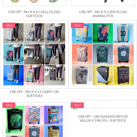
15% OFF - PACK X 6 CUELLOS ZEN
10% OFF - PACK X 3 ZEN PLUSH
SURTIDOS
ANIMALITOS
SALE
SALE
10% OFF - PACK X 12 FUNDAS
MEDIANA SURTIDAS
10% OFF - PACK X 12 CARRY ON
SURTIDAS
SALE
SALE
10% OFF - ORGANIZADORES DE
VALIJA X 3 PACKS - SURTIDOS