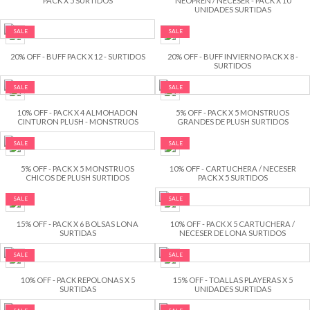
PACK X 5 SURTIDOS
NEOPREN / NECESER - PACK X 10
UNIDADES SURTIDAS
SALE
SALE
20% OFF - BUFF PACK X 12 - SURTIDOS
20% OFF - BUFF INVIERNO PACK X 8 -
SURTIDOS
SALE
SALE
10% OFF - PACK X 4 ALMOHADON
5% OFF - PACK X 5 MONSTRUOS
CINTURON PLUSH - MONSTRUOS
GRANDES DE PLUSH SURTIDOS
SALE
SALE
5% OFF - PACK X 5 MONSTRUOS
10% OFF - CARTUCHERA / NECESER
CHICOS DE PLUSH SURTIDOS
PACK X 5 SURTIDOS
SALE
SALE
15% OFF - PACK X 6 BOLSAS LONA
10% OFF - PACK X 5 CARTUCHERA /
SURTIDAS
NECESER DE LONA SURTIDOS
SALE
SALE
10% OFF - PACK REPOLONAS X 5
15% OFF - TOALLAS PLAYERAS X 5
SURTIDAS
UNIDADES SURTIDAS