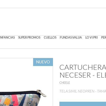
 INFANCIAS
SUPER PROMOS
CUELLOS
FUNDAS VALIJA
LO VI PRI
PE
NUEVO
CARTUCHERA 
NECESER - E
CHEELE
TELA SIMIL NEOPREN - TAMA