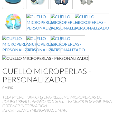
CUELLO MICROPERLAS -
PERSONALIZADO
CMIP02
TELA MICROFIBRA C/ LYCRA- RELLENO MICROPERLAS DE
POLIESTIRENO TAMAÑO 30 X 30 cm - ESCRIBIR POR MAIL PARA
OBTENER INFORMACION -
INFO@FULANOYMENGANO.COM.AR.