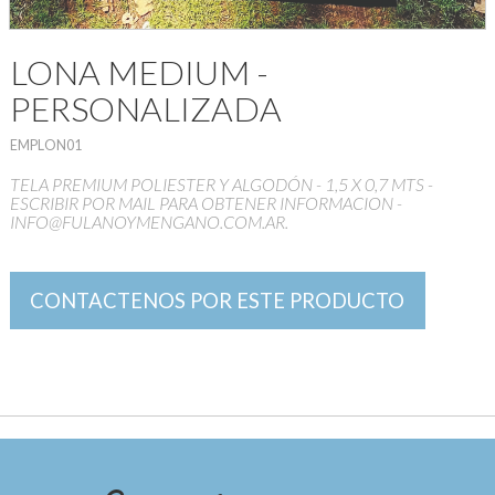
LONA MEDIUM -
PERSONALIZADA
EMPLON01
TELA PREMIUM POLIESTER Y ALGODÓN - 1,5 X 0,7 MTS -
ESCRIBIR POR MAIL PARA OBTENER INFORMACION -
INFO@FULANOYMENGANO.COM.AR.
CONTACTENOS POR ESTE PRODUCTO