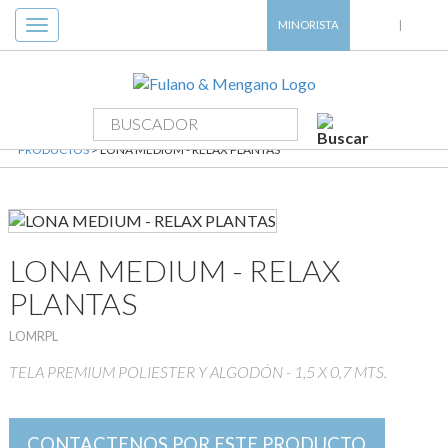
Toggle
MINORISTA
|
navigation
PRODUCTOS
> LONA MEDIUM - RELAX PLANTAS
LONA MEDIUM - RELAX
PLANTAS
LOMRPL
TELA PREMIUM POLIESTER Y ALGODÓN - 1,5 X 0,7 MTS.
CONTACTENOS POR ESTE PRODUCTO