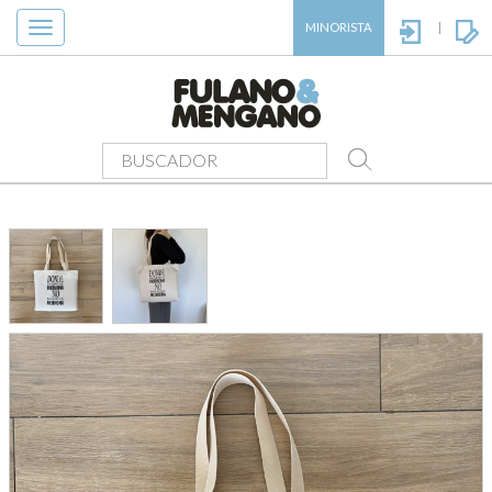
Toggle
MINORISTA
|
navigation
PRODUCTOS
> BOLSA TOTE - HORMONA