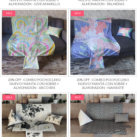
ALMOHADON - GIVE AMARILLO
ALMOHADON - PALMERAS
SALE
SALE
20% OFF -COMBO POCHOCLERO
20% OFF -COMBO POCHOCLERO
NUEVO! MANTA CON SOBRE +
NUEVO! MANTA CON SOBRE +
ALMOHADON - ARCO IRIS
ALMOHADON - NAMASTE
SALE
SALE