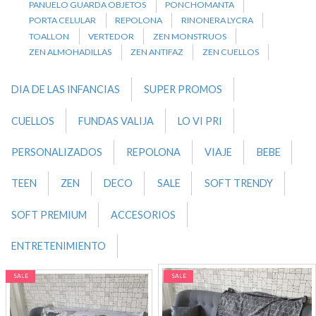
PANUELO GUARDA OBJETOS
PONCHOMANTA
PORTA CELULAR
REPOLONA
RINONERA LYCRA
TOALLON
VERTEDOR
ZEN MONSTRUOS
ZEN ALMOHADILLAS
ZEN ANTIFAZ
ZEN CUELLOS
DIA DE LAS INFANCIAS
SUPER PROMOS
CUELLOS
FUNDAS VALIJA
LO VI PRI
PERSONALIZADOS
REPOLONA
VIAJE
BEBE
TEEN
ZEN
DECO
SALE
SOFT TRENDY
SOFT PREMIUM
ACCESORIOS
ENTRETENIMIENTO
SALE
SALE