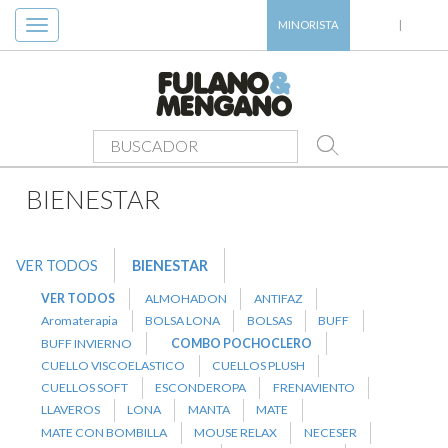
Toggle
MINORISTA
|
navigation
PRODUCTOS
>
BIENESTAR
>
COMBO POCHOCLERO
BIENESTAR
VER TODOS
BIENESTAR
VER TODOS
ALMOHADON
ANTIFAZ
Aromaterapia
BOLSA LONA
BOLSAS
BUFF
BUFF INVIERNO
COMBO POCHOCLERO
CUELLO VISCOELASTICO
CUELLOS PLUSH
CUELLOS SOFT
ESCONDEROPA
FRENAVIENTO
LLAVEROS
LONA
MANTA
MATE
MATE CON BOMBILLA
MOUSE RELAX
NECESER