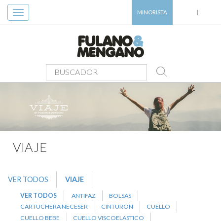
Toggle
MINORISTA
|
navigation
PRODUCTOS
>
VIAJE
>
NECESER
VIAJE
VER TODOS
VIAJE
VER TODOS
ANTIFAZ
BOLSAS
CARTUCHERA NECESER
CINTURON
CUELLO
CUELLO BEBE
CUELLO VISCOELASTICO