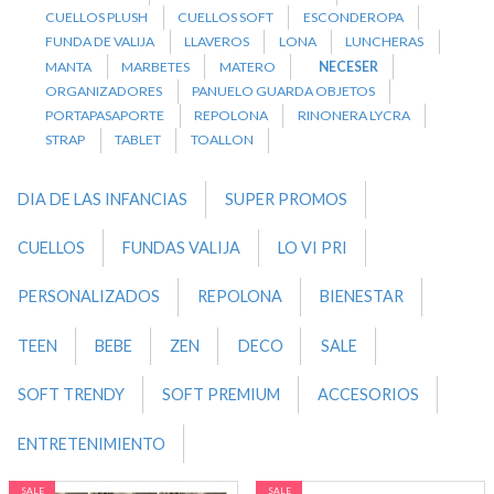
CUELLOS PLUSH
CUELLOS SOFT
ESCONDEROPA
FUNDA DE VALIJA
LLAVEROS
LONA
LUNCHERAS
MANTA
MARBETES
MATERO
NECESER
ORGANIZADORES
PANUELO GUARDA OBJETOS
PORTAPASAPORTE
REPOLONA
RINONERA LYCRA
STRAP
TABLET
TOALLON
DIA DE LAS INFANCIAS
SUPER PROMOS
CUELLOS
FUNDAS VALIJA
LO VI PRI
PERSONALIZADOS
REPOLONA
BIENESTAR
TEEN
BEBE
ZEN
DECO
SALE
SOFT TRENDY
SOFT PREMIUM
ACCESORIOS
ENTRETENIMIENTO
SALE
SALE