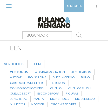
Toggle
MINORISTA
|
navigation
PRODUCTOS
>
TEEN
>
TOALLON
TEEN
VER TODOS
TEEN
VER TODOS
40 X 40 ALMOHADON
ALMOHADON
ANTIFAZ
BOLSA LONA
BUFF INVIERNO
BUHO
CARTUCHERA NECESER
CINTURON
COMBO POCHOCLERO
CUELLO
CUELLOS PLUSH
CUELLOS SOFT
ESCONDEROPA
FIGURAS
LUNCHERAS
MANTA
MONSTRUOS
MOUSE RELAX
MUÑECOS
NECESER
ORGANIZADORES