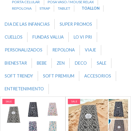
PORTA CELULAR
POSA VASO / MOUSE RELAX
REPOLONA
STRAP
TABLET
TOALLON
DIA DE LAS INFANCIAS
SUPER PROMOS
CUELLOS
FUNDAS VALIJA
LO VI PRI
PERSONALIZADOS
REPOLONA
VIAJE
BIENESTAR
BEBE
ZEN
DECO
SALE
SOFT TRENDY
SOFT PREMIUM
ACCESORIOS
ENTRETENIMIENTO
SALE
SALE