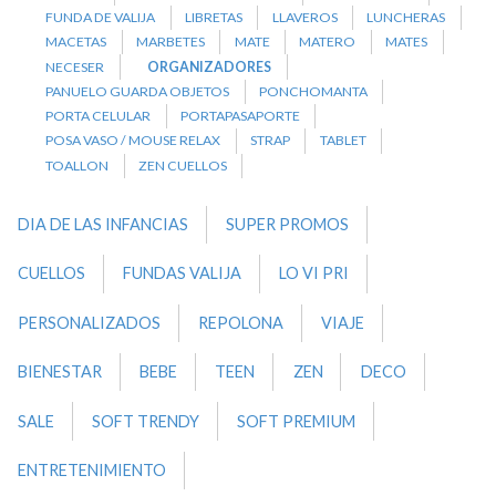
FUNDA DE VALIJA
LIBRETAS
LLAVEROS
LUNCHERAS
MACETAS
MARBETES
MATE
MATERO
MATES
NECESER
ORGANIZADORES
PANUELO GUARDA OBJETOS
PONCHOMANTA
PORTA CELULAR
PORTAPASAPORTE
POSA VASO / MOUSE RELAX
STRAP
TABLET
TOALLON
ZEN CUELLOS
DIA DE LAS INFANCIAS
SUPER PROMOS
CUELLOS
FUNDAS VALIJA
LO VI PRI
PERSONALIZADOS
REPOLONA
VIAJE
BIENESTAR
BEBE
TEEN
ZEN
DECO
SALE
SOFT TRENDY
SOFT PREMIUM
ENTRETENIMIENTO