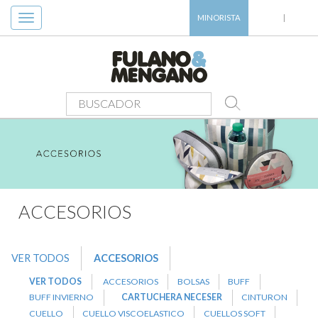
Toggle
MINORISTA
|
navigation
PRODUCTOS
>
ACCESORIOS
>
CARTUCHERA NECESER
ACCESORIOS
VER TODOS
ACCESORIOS
VER TODOS
ACCESORIOS
BOLSAS
BUFF
BUFF INVIERNO
CARTUCHERA NECESER
CINTURON
CUELLO
CUELLO VISCOELASTICO
CUELLOS SOFT