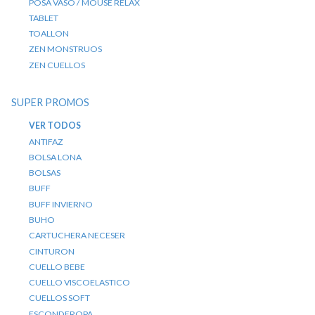
POSA VASO / MOUSE RELAX
TABLET
TOALLON
ZEN MONSTRUOS
ZEN CUELLOS
SUPER PROMOS
VER TODOS
ANTIFAZ
BOLSA LONA
BOLSAS
BUFF
BUFF INVIERNO
BUHO
CARTUCHERA NECESER
CINTURON
CUELLO BEBE
CUELLO VISCOELASTICO
CUELLOS SOFT
ESCONDEROPA