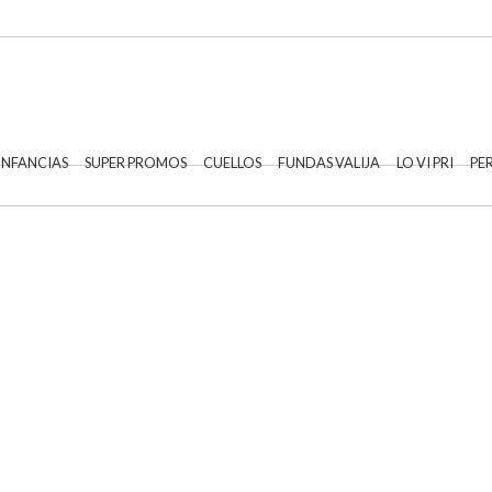
 INFANCIAS
SUPER PROMOS
CUELLOS
FUNDAS VALIJA
LO VI PRI
PE