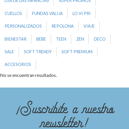
DIA DE LAS INFANCIAS
SUPER PROMOS
CUELLOS
FUNDAS VALIJA
LO VI PRI
PERSONALIZADOS
REPOLONA
VIAJE
BIENESTAR
BEBE
TEEN
ZEN
DECO
SALE
SOFT TRENDY
SOFT PREMIUM
ACCESORIOS
No se encuentran resultados.
¡Suscribite a nuestro
newsletter!